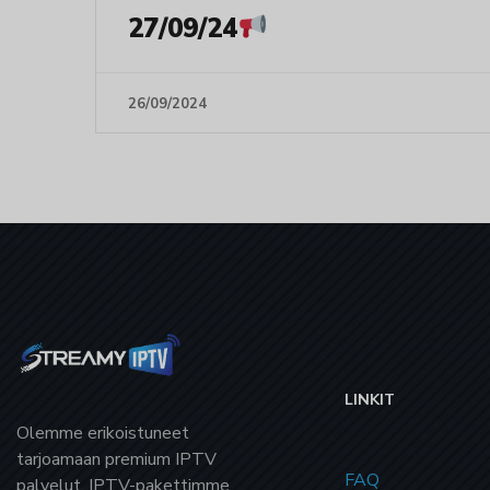
27/09/24
26/09/2024
LINKIT
Olemme erikoistuneet
tarjoamaan
premium IPTV
FAQ
palvelut. IPTV-pakettimme