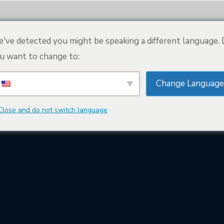
TILAA NYT
ALOITTAA
MEISTÄ
've detected you might be speaking a different language.
u want to change to:
Change Language
Close and do not switch language