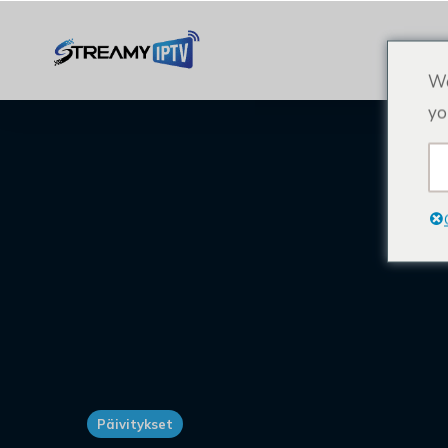
We
yo
Päivitykset