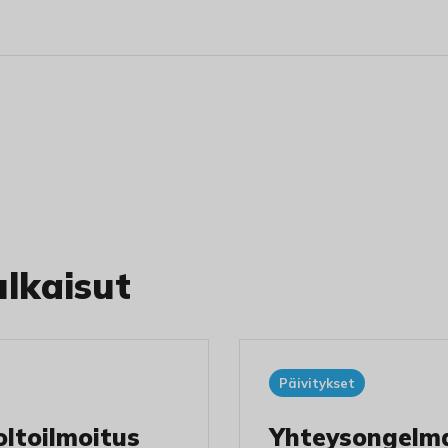
ulkaisut
Päivitykset
ltoilmoitus
Yhteysongelm