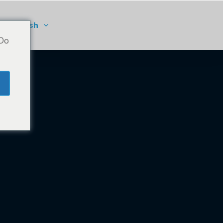
Finnish
 Do