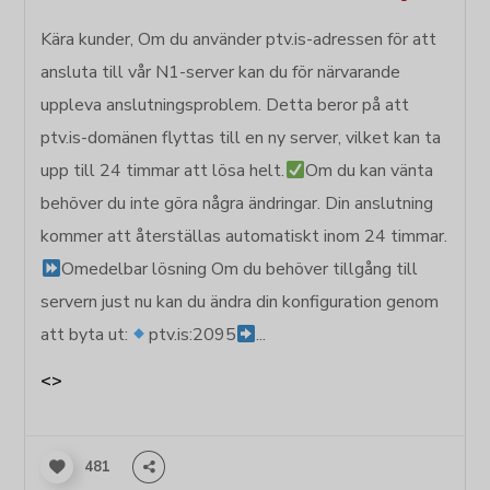
Kära kunder, Om du använder ptv.is-adressen för att
ansluta till vår N1-server kan du för närvarande
uppleva anslutningsproblem. Detta beror på att
ptv.is-domänen flyttas till en ny server, vilket kan ta
upp till 24 timmar att lösa helt.
Om du kan vänta
behöver du inte göra några ändringar. Din anslutning
kommer att återställas automatiskt inom 24 timmar.
Omedelbar lösning Om du behöver tillgång till
servern just nu kan du ändra din konfiguration genom
att byta ut:
ptv.is:2095
...
<>
481