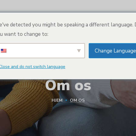
BESTIL NU
KOM I GANG
OM OS
've detected you might be speaking a different language.
u want to change to:
Change Language
Close and do not switch language
Om os
HJEM
OM OS