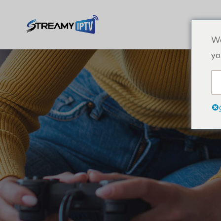
We
yo