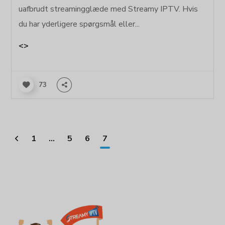
uafbrudt streamingglæde med Streamy IPTV. Hvis
du har yderligere spørgsmål eller...
<>
73
1
...
5
6
7