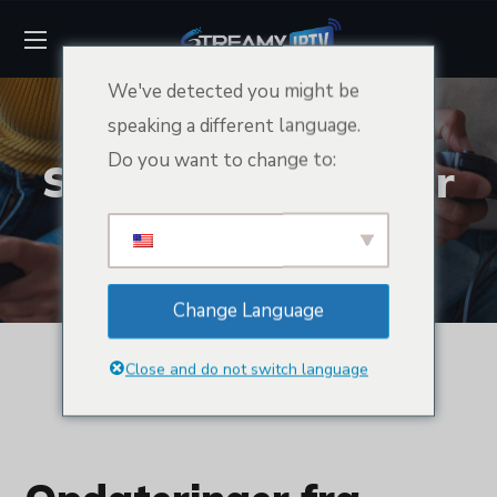
We've detected you might be
speaking a different language.
Do you want to change to:
Statusopdateringer
HJEM
STATUSOPDATERINGER
Change Language
Close and do not switch language