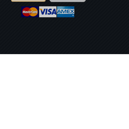
PRODUKTER
StreamyMe 3
StreamyMe 6
StreamyMe 12
StreamyMe 24
Copyright ©2017-2026 - Alla rättigheter förbehållna