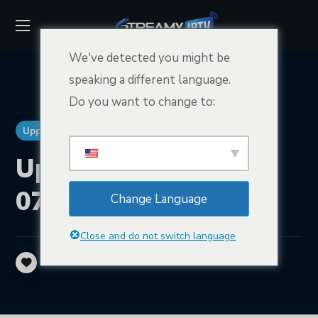
We've detected you might be
speaking a different language.
Do you want to change to:
Uppdateringar
Uppdatering -
07.06.2023 / 17:39
Change Language
Close and do not switch language
129
GILLAR